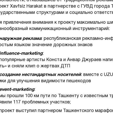
зопасности, отказавшись от традиционной рекла
оект Xavfsiz Harakat в партнерстве с ГУВД города
сударственными структурами и социально ответст
я привлечения внимания к проекту максимально ш
знообразный коммуникационный инструментарий:
наружная реклама
: республиканская рекламно-и
остым языком значение дорожных знаков
influence-marketing
:
популярные артисты Конста и Анвар Джураев напи
ть» и сняли клип о жертвах ДТП
создание нестандартных носителей
: вместе с U
мки для улучшения видимости пешеходов
event-marketing
:
мы прошли 100 км пути по Ташкенту с известным
явили 117 проблемных участков;
проект выступил партнером Ташкентского марафон