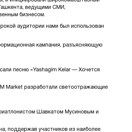
мы, и инициировали широкомасштабный
 Ташкента, ведущими СМИ,
венным бизнесом.
ирокой аудитории нами был использован
нформационная кампания, разъясняющую
сали песню «Yashagim Kelar — Хочется
ZUM Market разработали светоотражающие
 триатлонистом Шавкатом Мусиновым и
а, поддержав участников из наиболее