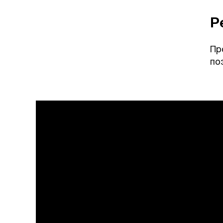
Р
Пр
по