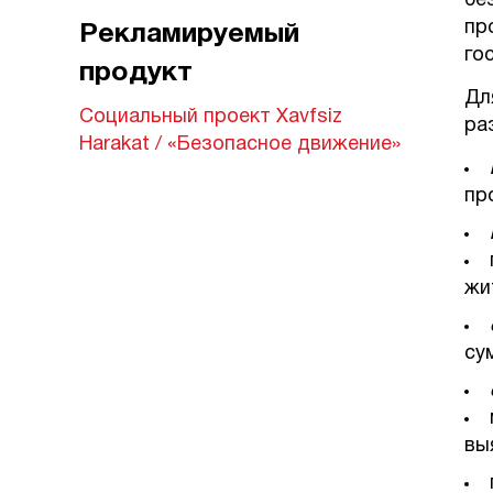
бе
пр
Рекламируемый
го
продукт
Дл
Cоциальный проект Xavfsiz
ра
Harakat / «Безопасное движение»
пр
жи
су
вы