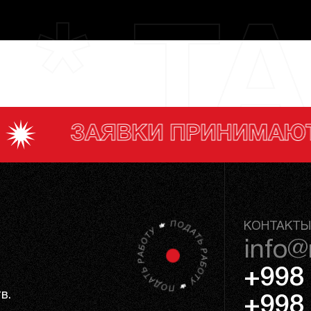
 * TA
 ПРИНИМАЮТСЯ
З
КОНТАКТЫ
info@
+998 
в.
+998 