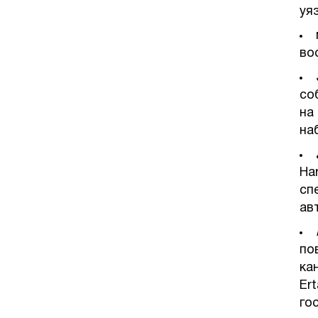
уя
во
со
на
на
Ha
сп
ав
по
ка
Er
го