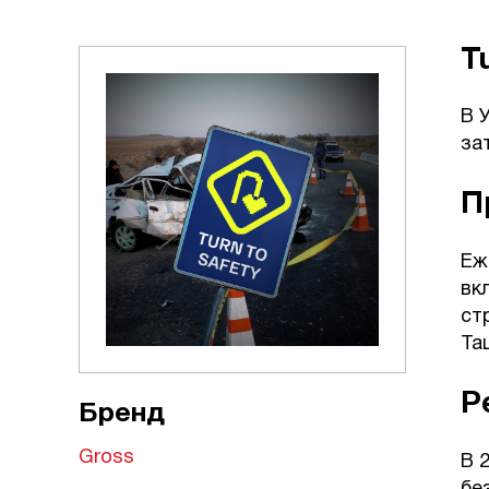
T
В 
за
П
Еж
вк
ст
Та
Р
Бренд
Gross
В 