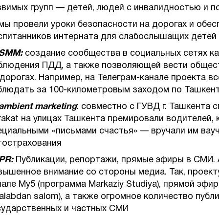
звимых групп — детей, людей с инвалидностью и п
мы провели уроки безопасности на дорогах и об
спитанников интерната для слабослышащих детей
SMM:
создание сообщества в социальных сетях к
блюдения ПДД, а также позволяющей вести общес
 дорогах. Например, на Телеграм-канале проекта 
блюдать за 100-километровым заходом по Ташкен
ambient marketing
: совместно с ГУВД г. Ташкента 
rakat на улицах Ташкента премировали водителей, 
ециальными «письмами счастья» — вручали им вау
тострахования
PR:
Публикации, репортажи, прямые эфиры в СМИ. 
вышенное внимание со стороны медиа. Так, проект
нале My5 (программа Markaziy Studiya), прямой эфир
talabdan salom), а также огромное количество пуб
сударственных и частных СМИ