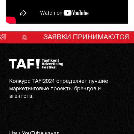
TAF! * TAF! * TAF!
ЗАЯВКИ ПРИНИМАЮТСЯ
Конкурс TAF!2024 определяет лучшие
маркетинговые проекты брендов и
агентств.
Наш YouTube канал